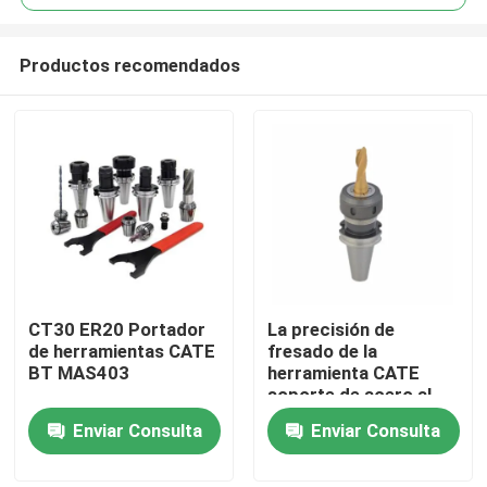
Productos recomendados
CT30 ER20 Portador
La precisión de
Hogar
de herramientas CATE
fresado de la
BT MAS403
herramienta CATE
soporte de acero al
Productos
carbono CATE50 OZ
Enviar Consulta
Enviar Consulta
Collet Chuck
Vídeos