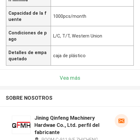
Capacidad de la f
1000pcs/month
uente
Condiciones de p
L/C, T/T, Western Union
ago
Detalles de empa
caja de plástico
quetado
Vea más
SOBRE NOSOTROS
Jining Qinfeng Machinery
Hardwae Co., Ltd. perfil del
fabricante
ROOM C-911,9/F.,ZHICHENG