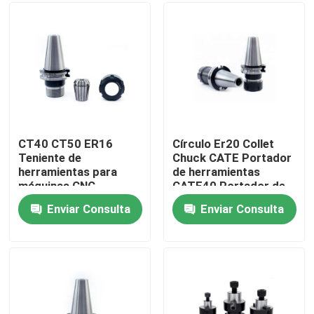
Sobre nosotros
Viaje de la fábrica
Control de calidad
CT40 CT50 ER16
Círculo Er20 Collet
Teniente de
Chuck CATE Portador
herramientas para
de herramientas
Contáctenos
máquinas CNC
CATE40 Portador de
molino de cáscara
Enviar Consulta
Enviar Consulta
Pida una cita
Tenedor de herramienta de BT
Tenedor de herramienta de SK