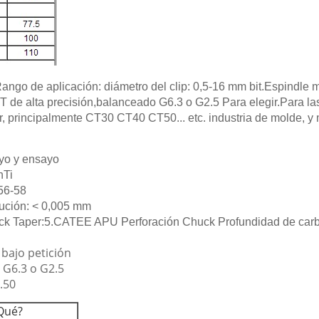
go de aplicación: diámetro del clip: 0,5-16 mm bit.Espindle m
 de alta precisión,balanceado G6.3 o G2.5 Para elegir.Para l
r, principalmente CT30 CT40 CT50... etc. industria de molde, y
ayo y ensayo
nTi
56-58
ción: < 0,005 mm
ck Taper:
5.CATEE APU Perforación Chuck Profundidad de car
 bajo petición
 G6.3 o G2.5
.50
 Qué?