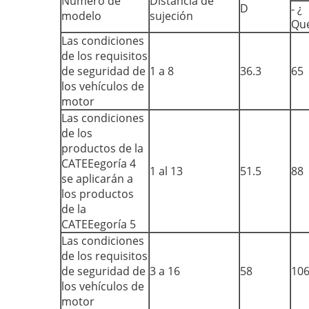
Número de
Distancia de
D
- ¿
modelo
sujeción
Qu
Las condiciones
de los requisitos
de seguridad de
1 a 8
36.3
65
los vehículos de
motor
Las condiciones
de los
productos de la
CATEEegoría 4
1 al 13
51.5
88
se aplicarán a
los productos
de la
CATEEegoría 5
Las condiciones
de los requisitos
de seguridad de
3 a 16
58
10
los vehículos de
motor