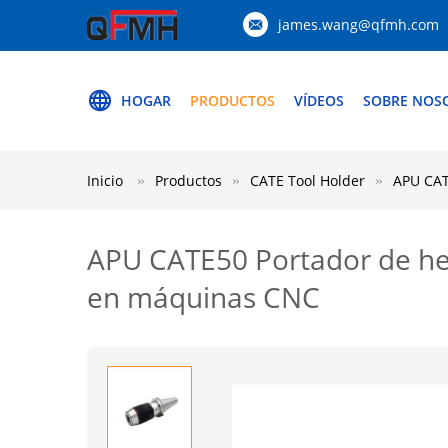
james.wang@qfmh.com
HOGAR
PRODUCTOS
VÍDEOS
SOBRE NOS
Inicio
Productos
CATE Tool Holder
APU CAT
APU CATE50 Portador de her
en máquinas CNC