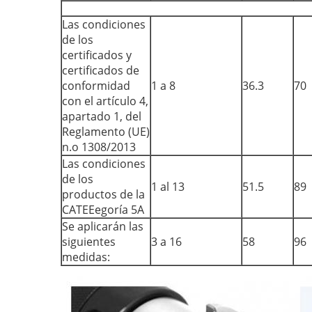
Las condiciones
de los
certificados y
certificados de
conformidad
1 a 8
36.3
70
con el artículo 4,
apartado 1, del
Reglamento (UE)
n.o 1308/2013
Las condiciones
de los
1 al 13
51.5
89
productos de la
CATEEegoría 5A
Se aplicarán las
siguientes
3 a 16
58
96
medidas: