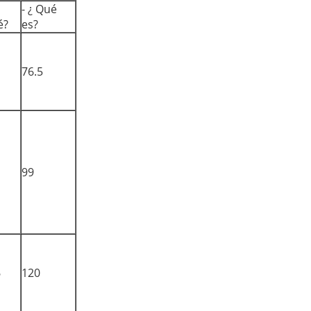
- ¿ Qué
é?
es?
76.5
99
6
120