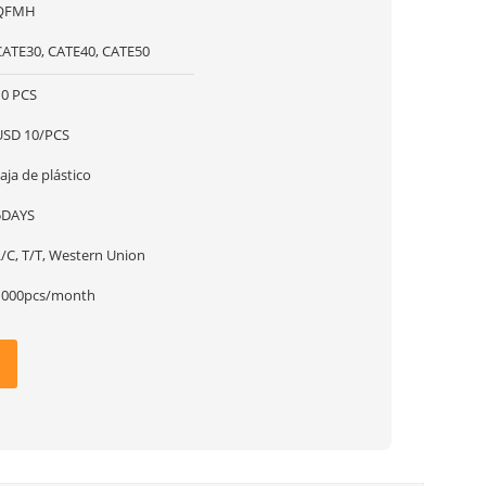
QFMH
CATE30, CATE40, CATE50
10 PCS
USD 10/PCS
aja de plástico
5DAYS
L/C, T/T, Western Union
1000pcs/month