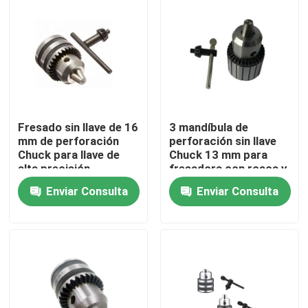
Sobre nosotros
Viaje de la fábrica
Control de calidad
Fresado sin llave de 16
3 mandíbula de
mm de perforación
perforación sin llave
Chuck para llave de
Chuck 13 mm para
alta precisión
fresadora con rosca y
Contáctenos
montado en forma de
Enviar Consulta
Enviar Consulta
puntón
Pida una cita
Tenedor de herramienta de BT
Tenedor de herramienta de SK