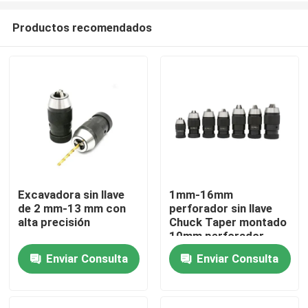
Productos recomendados
Excavadora sin llave
1mm-16mm
de 2 mm-13 mm con
perforador sin llave
Hogar
alta precisión
Chuck Taper montado
10mm perforador
Chuck
Enviar Consulta
Enviar Consulta
Productos
Vídeos