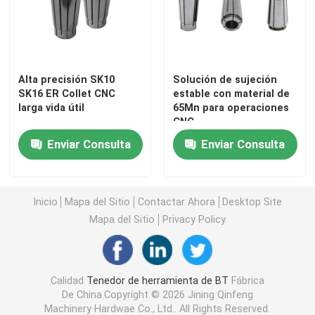
Sobre nosotros
Alta precisión SK10
Solución de sujeción
Viaje de la fábrica
SK16 ER Collet CNC
estable con material de
larga vida útil
65Mn para operaciones
CNC
Control de calidad
Enviar Consulta
Enviar Consulta
Contáctenos
Inicio
Mapa del Sitio
Contactar Ahora
Desktop Site
Pida una cita
Mapa del Sitio
Privacy Policy
Tenedor de herramienta de BT
Calidad
Tenedor de herramienta de BT
Fábrica
De China.Copyright © 2026 Jining Qinfeng
Tenedor de herramienta de SK
Machinery Hardwae Co., Ltd.. All Rights Reserved.